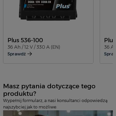
Plus 536-100
Plus
36 Ah / 12 V / 330 A (EN)
36 Ah
Sprawdź
Spra
Masz pytania dotyczące tego
produktu?
Wypełnij formularz, a nasi konsultanci odpowiedzą
najszybciej jak to możliwe.