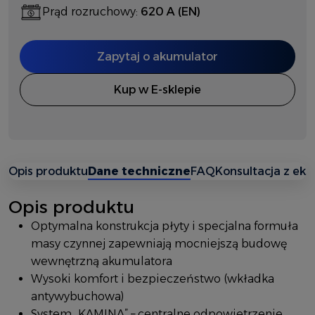
Prąd rozruchowy:
620 A (EN)
Zapytaj o akumulator
Kup w E-sklepie
Opis produktu
Dane techniczne
FAQ
Konsultacja z ek
Opis produktu
Optymalna konstrukcja płyty i specjalna formuła
masy czynnej zapewniają mocniejszą budowę
wewnętrzną akumulatora
Wysoki komfort i bezpieczeństwo (wkładka
antywybuchowa)
System „KAMINA” – centralne odpowietrzenie