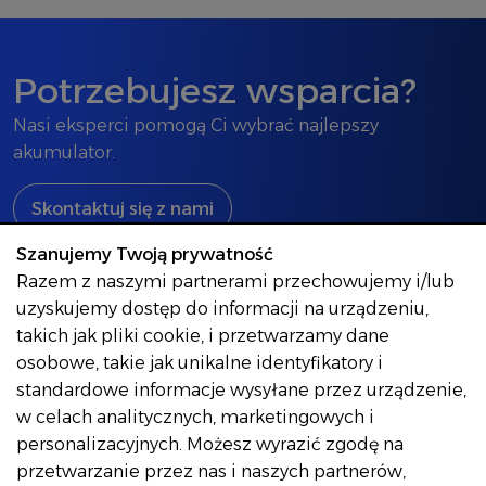
Potrzebujesz wsparcia?
Nasi eksperci pomogą Ci wybrać najlepszy
akumulator.
Skontaktuj się z nami
Szanujemy Twoją prywatność
Razem z naszymi partnerami przechowujemy i/lub
uzyskujemy dostęp do informacji na urządzeniu,
Autopart
takich jak pliki cookie, i przetwarzamy dane
osobowe, takie jak unikalne identyfikatory i
AUTOPART SA
standardowe informacje wysyłane przez urządzenie,
ul. Kwiatkowskiego 2a,
w celach analitycznych, marketingowych i
39-300
Mielec
personalizacyjnych. Możesz wyrazić zgodę na
Polska
przetwarzanie przez nas i naszych partnerów,