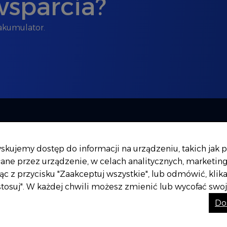
wsparcia?
akumulator.
Oferta
Dystrybuc
Kontakt
ujemy dostęp do informacji na urządzeniu, takich jak pl
łane przez urządzenie, w celach analitycznych, marketin
jąc z przycisku "Zaakceptuj wszystkie", lub odmówić, kli
ostosuj". W każdej chwili możesz zmienić lub wycofać sw
Do
tyka cookies
Informacje dla AI