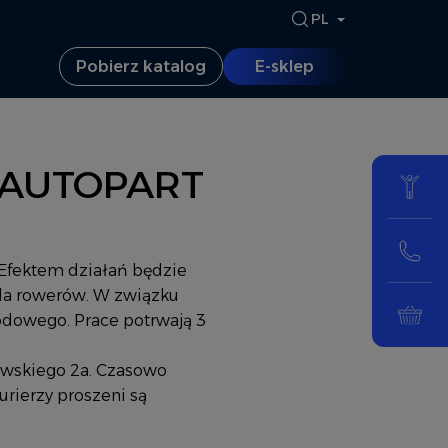
AKTUALNY JĘZY
PL
Pobierz katalog
E-sklep
e AUTOPART
Efektem działań będzie
dla rowerów. W związku
odowego. Prace potrwają 3
owskiego 2a. Czasowo
rierzy proszeni są