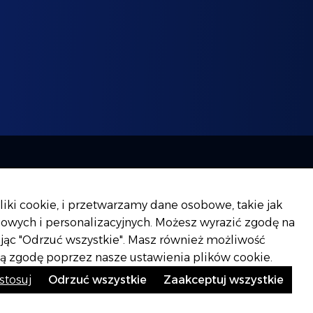
ja
Strefa formalna
iki cookie, i przetwarzamy dane osobowe, takie jak
gowych i personalizacyjnych. Możesz wyrazić zgodę na
kając "Odrzuć wszystkie". Masz również możliwość
oją zgodę poprzez nasze ustawienia plików cookie.
Obserwuj nas:
stosuj
Odrzuć wszystkie
Zaakceptuj wszystkie
instagram
facebook
YouTube
Powered by
NoMonday