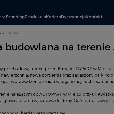
a
Branding
Produkcja
Kariera
Dystrybucja
Kontakt
 budowlana ...
ja budowlana na tereni
 przebudowę terenu przed firmą AUTOPART w Mielcu. 
 nawierzchnią, nowa portiernia oraz zadaszony parking 
zne jest wprowadzenie zmian w organizacji ruchu samoch
renie należącym do AUTOPART w Mielcu przy ul. Kwiatk
a główna brama wjazdowa do firmy. Goście, dostawcy i ku
edogodności bardzo przepraszamy.