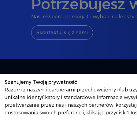
Potrzebujesz 
Nasi eksperci pomogą Ci wybrać najlepszy 
Skontaktuj się z nami
Autopart
O nas
Szanujemy Twoją prywatność
Kariera
Razem z naszymi partnerami przechowujemy i/lub uzysk
AUTOPART SA
unikalne identyfikatory i standardowe informacje wysy
ul. Kwiatkowskiego 2a,
przetwarzanie przez nas i naszych partnerów, korzysta
39-300
Mielec
dostosowania swoich preferencji, klikając przycisk "D
Polska
Copyright 2026 Autopart
Polityka prywatności
Poli