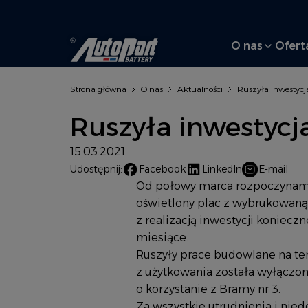
Przejdź do treści
Autopart
O nas
Ofert
Strona główna
O nas
Aktualności
Ruszyła inwestycja
Ruszyła inwestyc
15.03.2021
E-mail
Udostępnij:
Facebook
LinkedIn
Od połowy marca rozpoczynamy
oświetlony plac z wybrukowaną
z realizacją inwestycji koniec
miesiące.
Ruszyły prace budowlane na te
z użytkowania została wyłączon
o korzystanie z Bramy nr 3.
Za wszystkie utrudnienia i ni